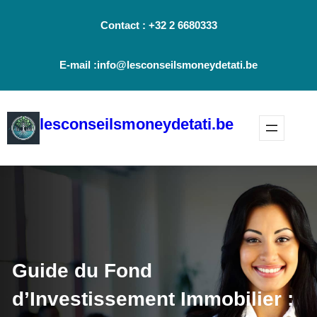
Aller
Contact : +32 2 6680333
au
contenu
E-mail :info@lesconseilsmoneydetati.be
lesconseilsmoneydetati.be
Guide du Fond
d’Investissement Immobilier :