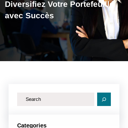
Diversifiez Votre Portefeuille
avec Succès
R
e
c
h
Categories