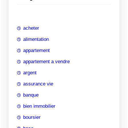
e
r
c
h
acheter
e
alimentation
appartement
appartement a vendre
argent
assurance vie
banque
bien immobilier
boursier