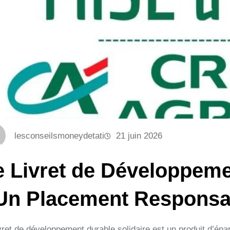
lesconseilsmoneydetati
21 juin 2026
e Livret de Développeme
 Un Placement Responsa
vret de développement durable solidaire est un produit d’épa