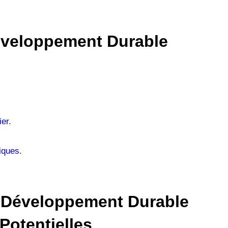
éveloppement Durable
ier.
iques.
e Développement Durable
Potentielles