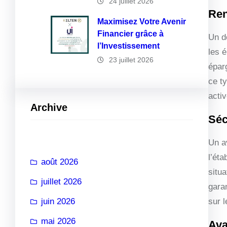
24 juillet 2026
Ren
Maximisez Votre Avenir
Financier grâce à
Un de
l’Investissement
les 
23 juillet 2026
épar
ce t
activ
Archive
Séc
Un av
l’ét
août 2026
situa
juillet 2026
garan
juin 2026
sur l
mai 2026
Ava