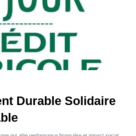
nt Durable Solidaire
ble
rgne qui allie performance financière et impact social