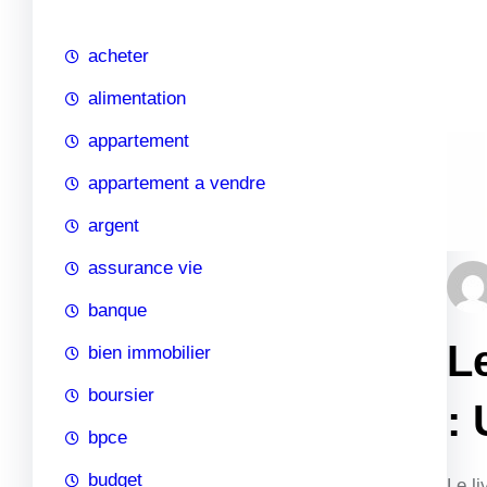
c
h
acheter
e
alimentation
appartement
appartement a vendre
argent
assurance vie
banque
L
bien immobilier
boursier
:
bpce
budget
Le li