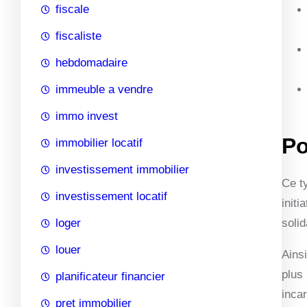
fiscale
fiscaliste
hebdomadaire
immeuble a vendre
immo invest
Po
immobilier locatif
investissement immobilier
Ce t
investissement locatif
initi
loger
solid
louer
Ains
plus
planificateur financier
inca
pret immobilier