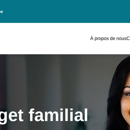
be
À propos de nous
C
et familial