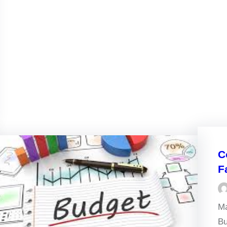
C
F
Ma
Bu