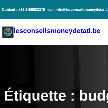
Aller
/
Contact : +32 2 6680333
E-mail :info@lesconseilsmoneydetati.
au
contenu
lesconseilsmoneydetati.be
Étiquette :
budg