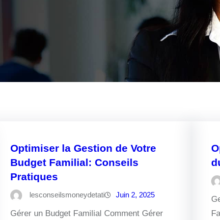
Optimiser la Gestion de Votre
O
Budget Familial: Conseils
d
Pratiques
lesconseilsmoneydetati
Juin 2, 2025
Ge
Gérer un Budget Familial Comment Gérer
Fa