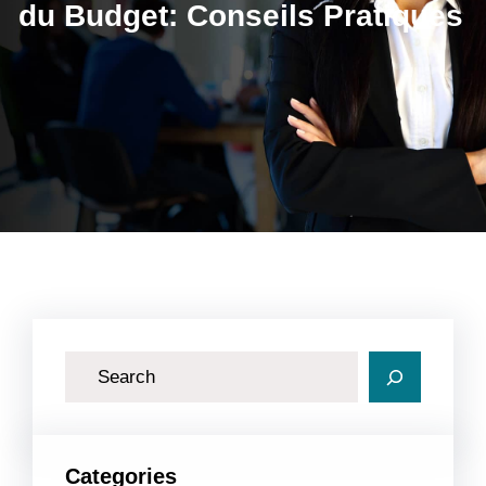
du Budget: Conseils Pratiques
R
e
c
h
Categories