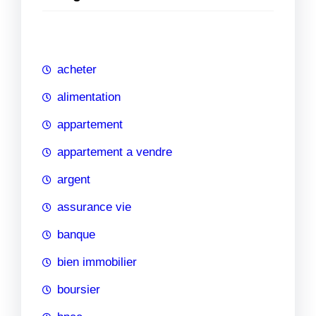
e
r
c
h
acheter
e
alimentation
appartement
appartement a vendre
argent
assurance vie
banque
bien immobilier
boursier