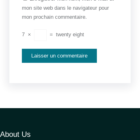
mon site web dans le navigateur pour
mon prochain commentaire.
7
×
=
twenty eight
About Us