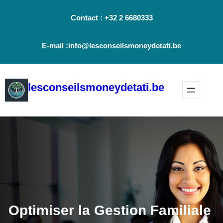
Aller
Contact : +32 2 6680333
au
contenu
E-mail :info@lesconseilsmoneydetati.be
lesconseilsmoneydetati.be
Optimiser la Gestion Familiale