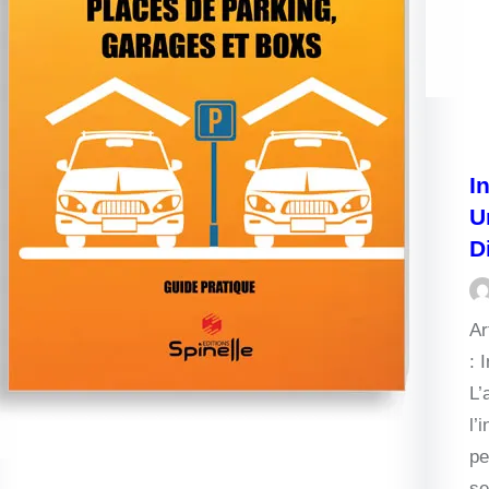
I
U
D
Ar
: 
L’
l’
pe
se