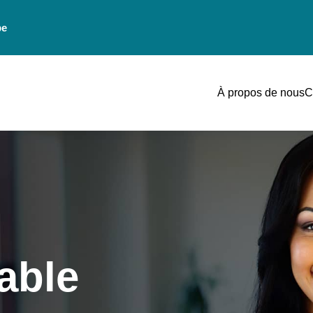
be
À propos de nous
C
able