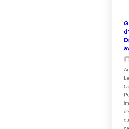
G
d
D
a
Ar
Le
Op
Po
im
de
qu
pa