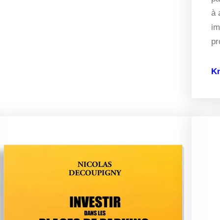
à 
im
pr
K