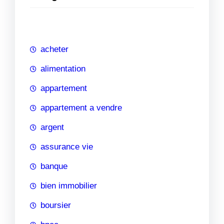
e
r
c
h
acheter
e
alimentation
appartement
appartement a vendre
argent
assurance vie
banque
bien immobilier
boursier