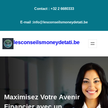
Aller
Contact : +32 2 6680333
au
contenu
E-mail :info@lesconseilsmoneydetati.be
lesconseilsmoneydetati.be
Maximisez Votre Avenir
Financier avec un