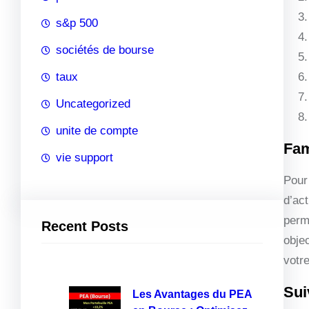
s&p 500
sociétés de bourse
taux
Uncategorized
unite de compte
Fam
vie support
Pour 
d’ac
perm
Recent Posts
objec
votr
Sui
Les Avantages du PEA