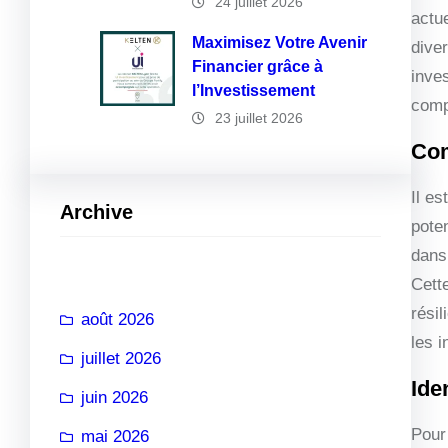
24 juillet 2026
actu
Maximisez Votre Avenir
diver
Financier grâce à
inve
l’Investissement
compo
23 juillet 2026
Com
Il es
Archive
pote
dans
Cett
rési
août 2026
les 
juillet 2026
Ide
juin 2026
Pour 
mai 2026