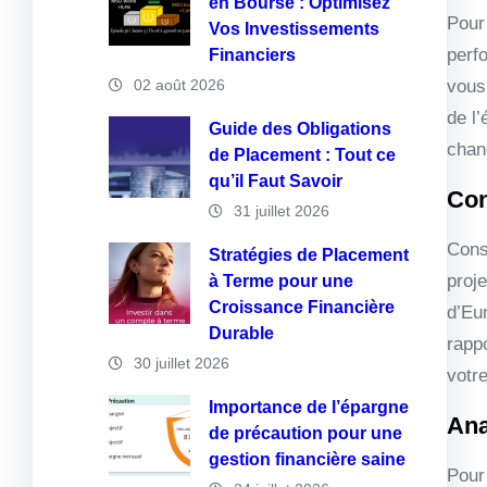
en Bourse : Optimisez
Pour
Vos Investissements
perf
Financiers
02 août 2026
vous
de l’
Guide des Obligations
chan
de Placement : Tout ce
qu’il Faut Savoir
Con
31 juillet 2026
Cons
Stratégies de Placement
proje
à Terme pour une
Croissance Financière
d’Eu
Durable
rapp
30 juillet 2026
votr
Importance de l’épargne
Ana
de précaution pour une
gestion financière saine
Pour 