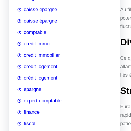
caisse epargne
Au f
poten
caisse épargne
fluc
comptable
Di
credit immo
credit immobilier
Ce qu
credit logement
allan
liés 
crédit logement
St
epargne
expert comptable
Eura
finance
rapid
fiscal
pati