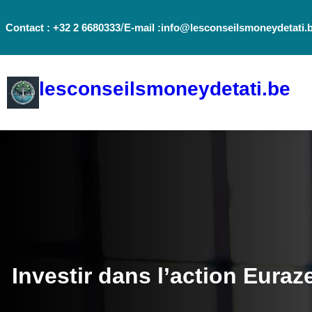
Aller
/
Contact : +32 2 6680333
E-mail :info@lesconseilsmoneydetati.
au
contenu
lesconseilsmoneydetati.be
Investir dans l’action Euraz