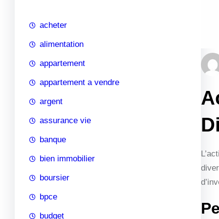
c
h
acheter
e
alimentation
appartement
appartement a vendre
A
argent
Di
assurance vie
banque
L’act
bien immobilier
diver
boursier
d’inv
bpce
Pe
budget