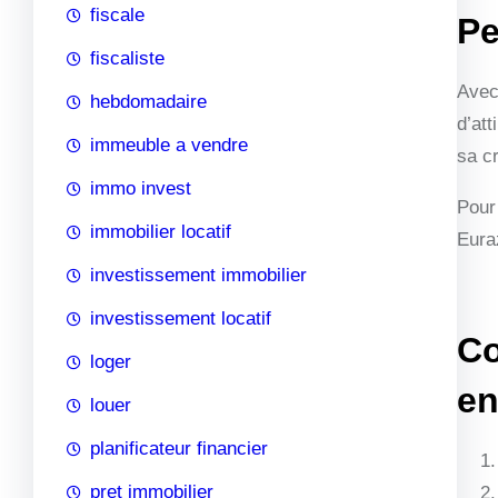
fiscale
Pe
fiscaliste
Avec
hebdomadaire
d’att
immeuble a vendre
sa c
immo invest
Pour 
immobilier locatif
Euraz
investissement immobilier
investissement locatif
Co
loger
en
louer
planificateur financier
pret immobilier