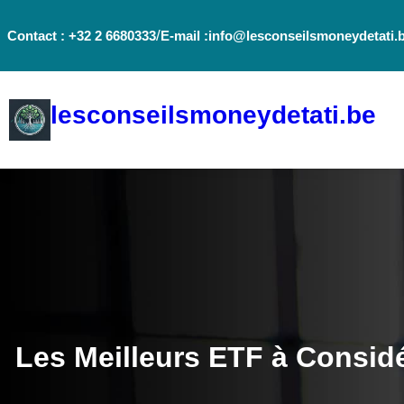
Aller
/
Contact : +32 2 6680333
E-mail :info@lesconseilsmoneydetati.
au
contenu
lesconseilsmoneydetati.be
Les Meilleurs ETF à Considé