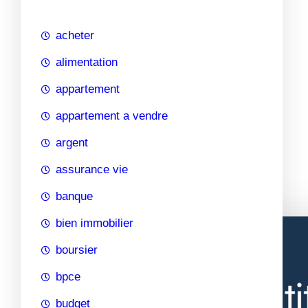
c
h
acheter
e
alimentation
appartement
appartement a vendre
argent
assurance vie
banque
bien immobilier
boursier
bpce
budget