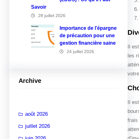
Savoir
28 juillet 2026
Importance de l’épargne
Div
de précaution pour une
gestion financière saine
Il es
24 juillet 2026
les 
attén
votre
Archive
Cho
Il es
bour
août 2026
frai
juillet 2026
atten
juin 2026
d’inv