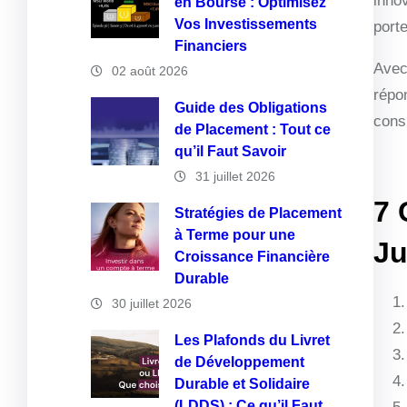
inno
en Bourse : Optimisez
Vos Investissements
port
Financiers
Avec
02 août 2026
répon
Guide des Obligations
cons
de Placement : Tout ce
qu’il Faut Savoir
31 juillet 2026
7 
Stratégies de Placement
à Terme pour une
Ju
Croissance Financière
Durable
30 juillet 2026
Les Plafonds du Livret
de Développement
Durable et Solidaire
(LDDS) : Ce qu’il Faut