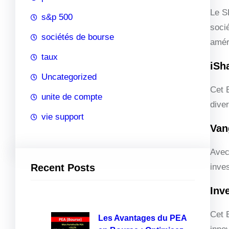
Le S
s&p 500
soci
sociétés de bourse
amér
taux
iSh
Uncategorized
Cet 
unite de compte
diver
vie support
Van
Avec
Recent Posts
inve
Inv
Cet 
Les Avantages du PEA