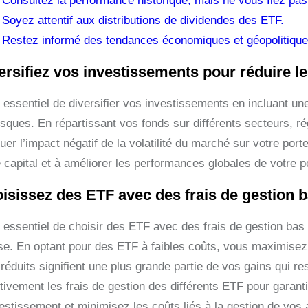
Consultez la performance historique, mais ne vous fiez pas
Soyez attentif aux distributions de dividendes des ETF.
Restez informé des tendances économiques et géopolitique
ersifiez vos investissements pour réduire le
t essentiel de diversifier vos investissements en incluant un
risques. En répartissant vos fonds sur différents secteurs, 
uer l’impact négatif de la volatilité du marché sur votre porte
 capital et à améliorer les performances globales de votre po
isissez des ETF avec des frais de gestion b
t essentiel de choisir des ETF avec des frais de gestion bas
se. En optant pour des ETF à faibles coûts, vous maximisez
s réduits signifient une plus grande partie de vos gains qui
tivement les frais de gestion des différents ETF pour garanti
estissement et minimisez les coûts liés à la gestion de vos a