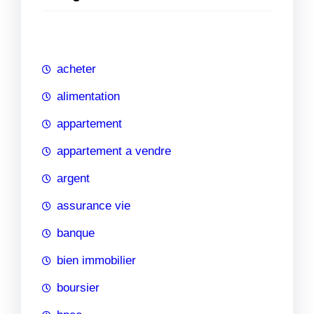
e
r
c
h
acheter
e
alimentation
appartement
appartement a vendre
argent
assurance vie
banque
bien immobilier
boursier