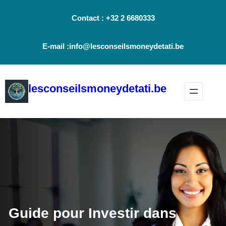
Aller
Contact : +32 2 6680333
au
contenu
E-mail :info@lesconseilsmoneydetati.be
lesconseilsmoneydetati.be
Guide pour Investir dans