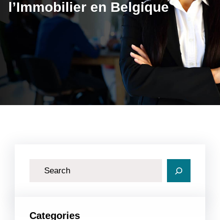
l’Immobilier en Belgique
R
e
c
h
Categories