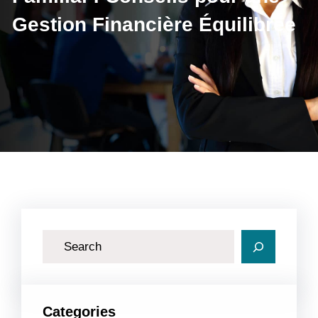
Gestion Financière Équilibrée
R
e
c
h
Categories