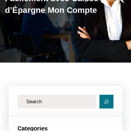
d’Épargne Mon Compte
R
e
c
h
Categories