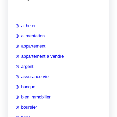
e
r
c
h
acheter
e
alimentation
appartement
appartement a vendre
argent
assurance vie
banque
bien immobilier
boursier