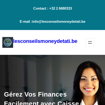
Aller
Contact : +32 2 6680333
au
contenu
E-mail :info@lesconseilsmoneydetati.be
lesconseilsmoneydetati.be
Gérez Vos Finances
Facilement avec Caisse