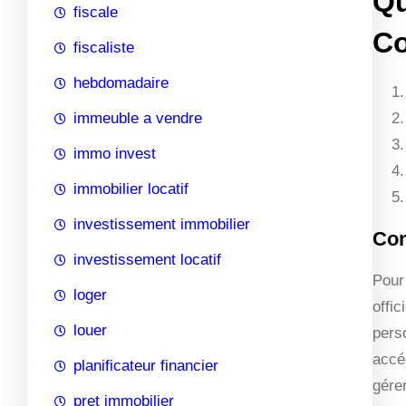
Qu
fiscale
Co
fiscaliste
hebdomadaire
immeuble a vendre
immo invest
immobilier locatif
investissement immobilier
Com
investissement locatif
Pour
loger
offic
louer
pers
accé
planificateur financier
gérer
pret immobilier