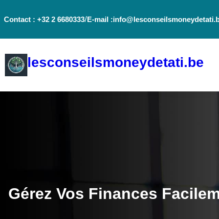
Aller
/
Contact : +32 2 6680333
E-mail :info@lesconseilsmoneydetati.
au
contenu
lesconseilsmoneydetati.be
Gérez Vos Finances Facile