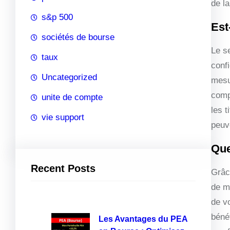
de l
s&p 500
Est
sociétés de bourse
Le s
taux
confi
Uncategorized
mesu
comp
unite de compte
les 
vie support
peuve
Que
Recent Posts
Grâc
de m
de v
béné
Les Avantages du PEA