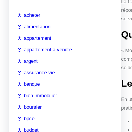
La C
c
répo
h
acheter
serv
e
alimentation
Qu
appartement
appartement a vendre
« Mo
comp
argent
sold
assurance vie
Le
banque
bien immobilier
En u
boursier
prati
bpce
budget