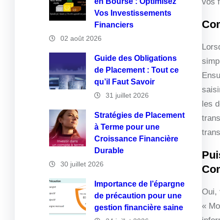
en Bourse : Optimisez
vos 
Vos Investissements
Com
Financiers
02 août 2026
Lors
Guide des Obligations
simp
de Placement : Tout ce
Ensu
qu’il Faut Savoir
saisi
31 juillet 2026
les d
Stratégies de Placement
trans
à Terme pour une
trans
Croissance Financière
Durable
Pui
30 juillet 2026
Co
Importance de l’épargne
Oui,
de précaution pour une
« Mo
gestion financière saine