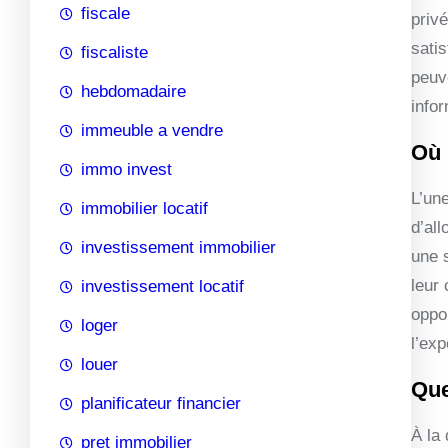
fiscale
priv
sati
fiscaliste
peuve
hebdomadaire
infor
immeuble a vendre
Où 
immo invest
L’un
immobilier locatif
d’al
investissement immobilier
une 
leur 
investissement locatif
oppo
loger
l’ex
louer
Que
planificateur financier
À la
pret immobilier