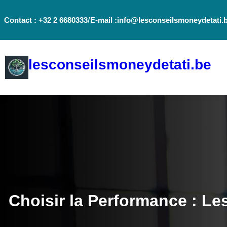
Aller
/
Contact : +32 2 6680333
E-mail :info@lesconseilsmoneydetati.
au
contenu
lesconseilsmoneydetati.be
Choisir la Performance : L