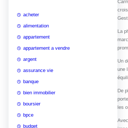
Carm
c
croi
h
acheter
Gest
e
alimentation
La p
appartement
marc
prom
appartement a vendre
argent
Un de
une l
assurance vie
équi
banque
De p
bien immobilier
port
boursier
les o
bpce
Avec
budget