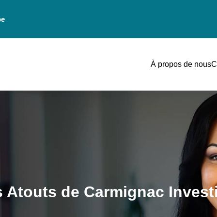
be
À propos de nous
C
es Atouts de Carmignac Inves