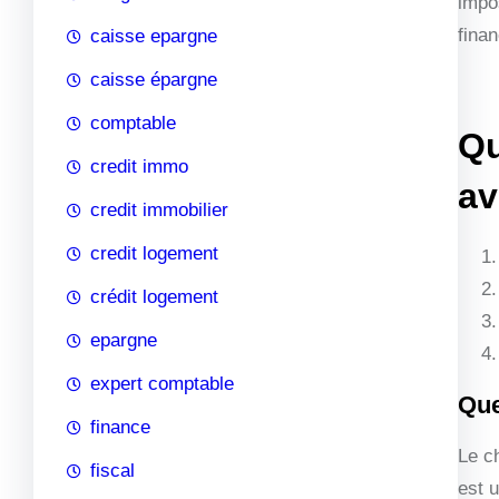
impo
fina
caisse epargne
caisse épargne
comptable
Qu
credit immo
av
credit immobilier
credit logement
crédit logement
epargne
expert comptable
Que
finance
Le c
fiscal
est 