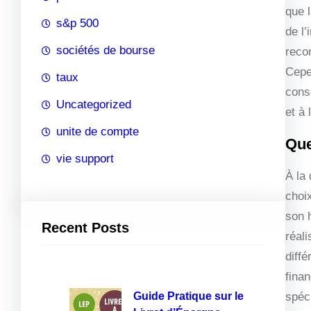
que l
s&p 500
de l
sociétés de bourse
reco
Cepen
taux
conse
Uncategorized
et à 
unite de compte
Que
vie support
À la 
choi
son 
Recent Posts
réal
diff
finan
Guide Pratique sur le
spéci