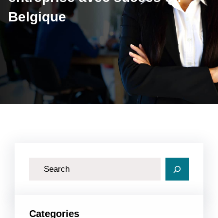
Belgique
R
e
c
h
Categories