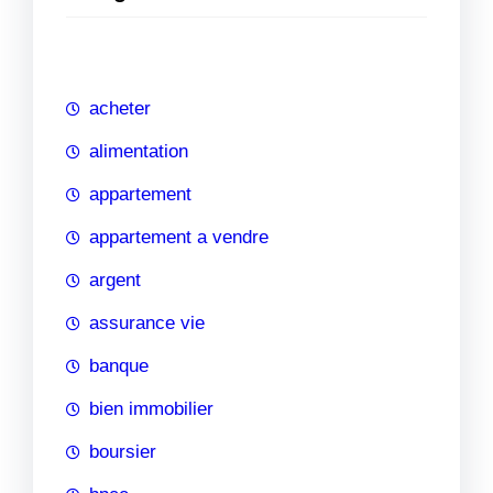
e
r
c
h
acheter
e
alimentation
appartement
appartement a vendre
argent
assurance vie
banque
bien immobilier
boursier