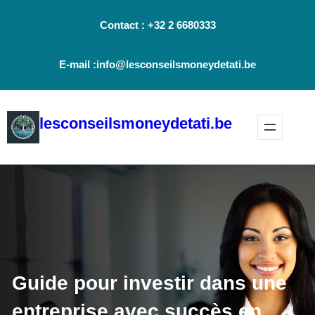
Aller
Contact : +32 2 6680333
au
contenu
E-mail :info@lesconseilsmoneydetati.be
lesconseilsmoneydetati.be
Guide pour investir dans une
entreprise avec succès en