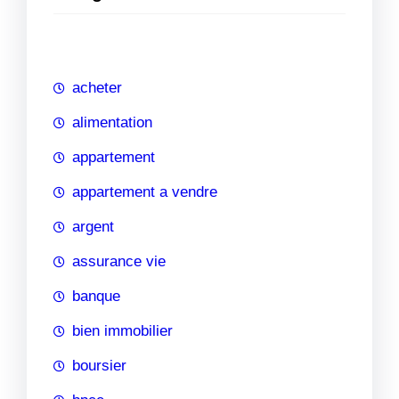
e
r
c
h
acheter
e
alimentation
appartement
appartement a vendre
argent
assurance vie
banque
bien immobilier
boursier