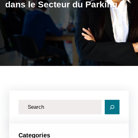
dans le Secteur du Parking
R
e
c
h
Categories