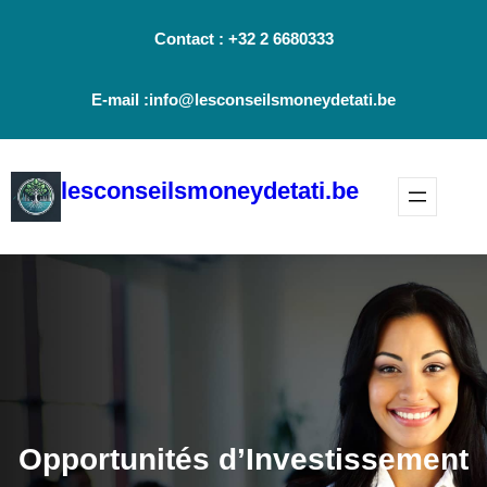
Aller
Contact : +32 2 6680333
au
contenu
E-mail :info@lesconseilsmoneydetati.be
lesconseilsmoneydetati.be
Opportunités d’Investissement