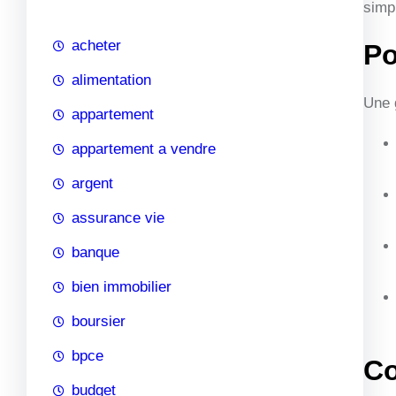
simp
c
h
acheter
Po
e
alimentation
Une 
appartement
appartement a vendre
argent
assurance vie
banque
bien immobilier
boursier
bpce
Co
budget