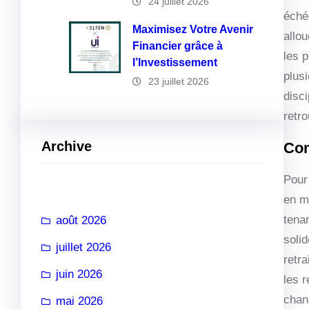
24 juillet 2026
éché
Maximisez Votre Avenir
allo
Financier grâce à
les 
l’Investissement
plus
23 juillet 2026
disc
retro
Archive
Com
Pour 
en ma
tena
août 2026
soli
juillet 2026
retr
juin 2026
les r
chan
mai 2026