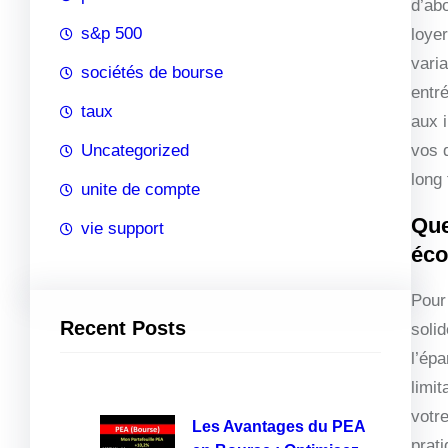
d’ab
s&p 500
loye
vari
sociétés de bourse
entré
taux
aux 
Uncategorized
vos 
long
unite de compte
Que
vie support
éc
Pour 
Recent Posts
solid
l’ép
limit
votr
Les Avantages du PEA
prat