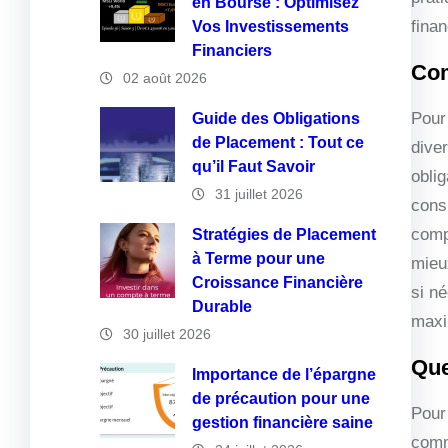
en Bourse : Optimisez
finan
Vos Investissements
Financiers
Com
02 août 2026
Pour 
Guide des Obligations
de Placement : Tout ce
diver
qu’il Faut Savoir
oblig
31 juillet 2026
cons
comp
Stratégies de Placement
à Terme pour une
mieu
Croissance Financière
si n
Durable
maxim
30 juillet 2026
Que
Importance de l’épargne
de précaution pour une
Pour
gestion financière saine
comme