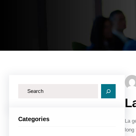
R
e
L
c
h
Categories
La ge
e
long
r