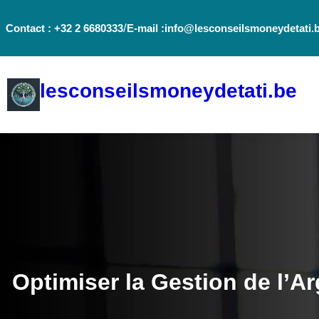
Aller
/
Contact : +32 2 6680333
E-mail :info@lesconseilsmoneydetati.
au
contenu
lesconseilsmoneydetati.be
Optimiser la Gestion de l’A