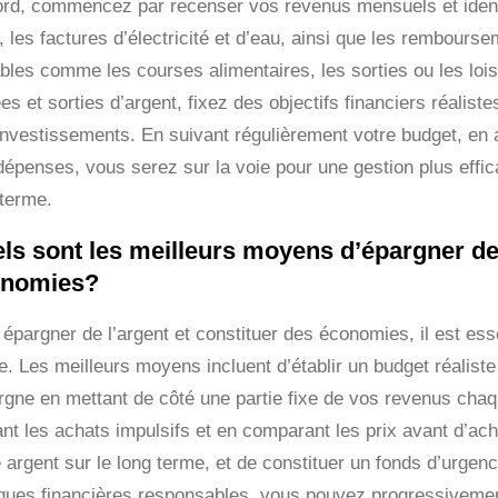
ord, commencez par recenser vos revenus mensuels et identi
r, les factures d’électricité et d’eau, ainsi que les rembour
ables comme les courses alimentaires, les sorties ou les lois
es et sorties d’argent, fixez des objectifs financiers réalist
investissements. En suivant régulièrement votre budget, en a
dépenses, vous serez sur la voie pour une gestion plus effic
 terme.
ls sont les meilleurs moyens d’épargner de 
onomies?
épargner de l’argent et constituer des économies, il est ess
e. Les meilleurs moyens incluent d’établir un budget réaliste
argne en mettant de côté une partie fixe de vos revenus cha
ant les achats impulsifs et en comparant les prix avant d’ache
e argent sur le long terme, et de constituer un fonds d’urge
iques financières responsables, vous pouvez progressivement