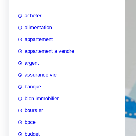
c
h
acheter
e
alimentation
appartement
appartement a vendre
argent
assurance vie
banque
bien immobilier
boursier
bpce
budget