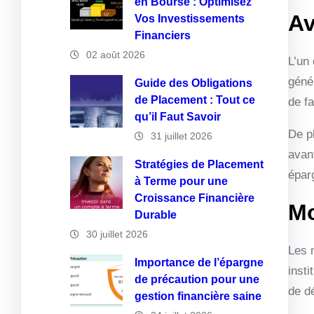
en Bourse : Optimisez
Av
Vos Investissements
Financiers
02 août 2026
L’un
géné
Guide des Obligations
de Placement : Tout ce
de fa
qu’il Faut Savoir
De p
31 juillet 2026
avan
Stratégies de Placement
épar
à Terme pour une
Croissance Financière
Mo
Durable
30 juillet 2026
Les 
Importance de l’épargne
insti
de précaution pour une
de dé
gestion financière saine