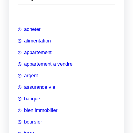
e
r
c
h
acheter
e
alimentation
appartement
appartement a vendre
argent
assurance vie
banque
bien immobilier
boursier