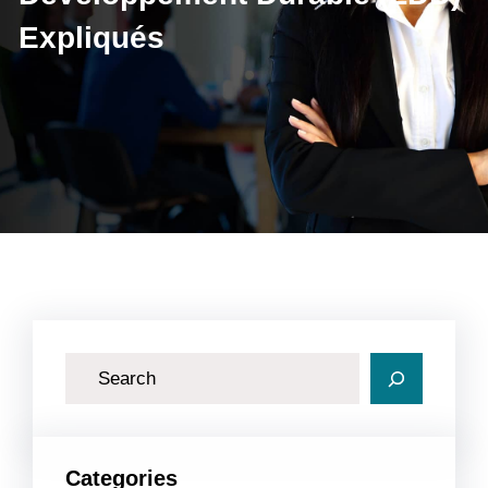
Expliqués
R
e
c
h
Categories