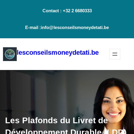
Aller
Contact : +32 2 6680333
au
contenu
E-mail :info@lesconseilsmoneydetati.be
lesconseilsmoneydetati.be
Les Plafonds du Livret de
Développement Durable (LDD)