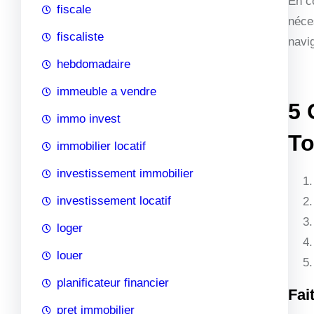
En co
fiscale
néce
fiscaliste
navi
hebdomadaire
immeuble a vendre
5 
immo invest
To
immobilier locatif
investissement immobilier
investissement locatif
loger
louer
planificateur financier
Fai
pret immobilier