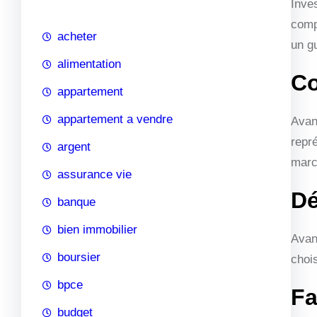
Inves
c
comp
h
acheter
un g
e
alimentation
Co
appartement
appartement a vendre
Avan
repré
argent
marc
assurance vie
Dé
banque
bien immobilier
Avant
boursier
chois
bpce
Fa
budget