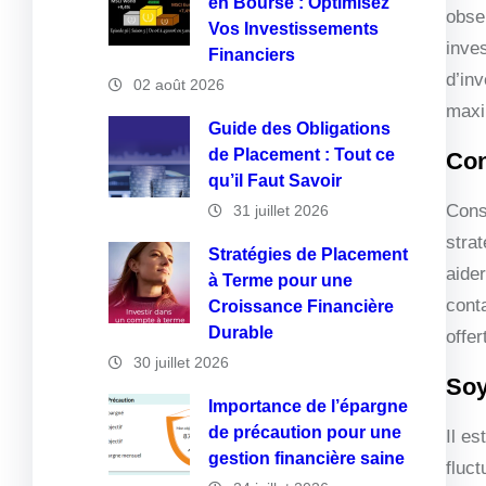
en Bourse : Optimisez
obse
Vos Investissements
inve
Financiers
d’in
02 août 2026
maxi
Guide des Obligations
de Placement : Tout ce
Con
qu’il Faut Savoir
Cons
31 juillet 2026
stra
Stratégies de Placement
aide
à Terme pour une
cont
Croissance Financière
Durable
offe
30 juillet 2026
Soy
Importance de l’épargne
de précaution pour une
Il e
gestion financière saine
fluc