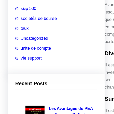
Avant
s&p 500
lesq
sociétés de bourse
que 
en m
taux
comp
Uncategorized
porte
unite de compte
Div
vie support
Il es
inve
seul 
Recent Posts
chan
Sui
Les Avantages du PEA
Il es