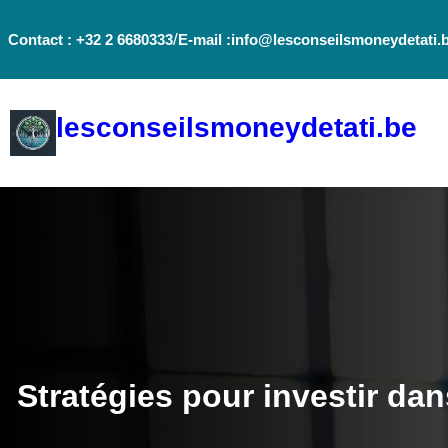
Aller
/
Contact : +32 2 6680333
E-mail :info@lesconseilsmoneydetati.
au
contenu
lesconseilsmoneydetati.be
Stratégies pour investir da