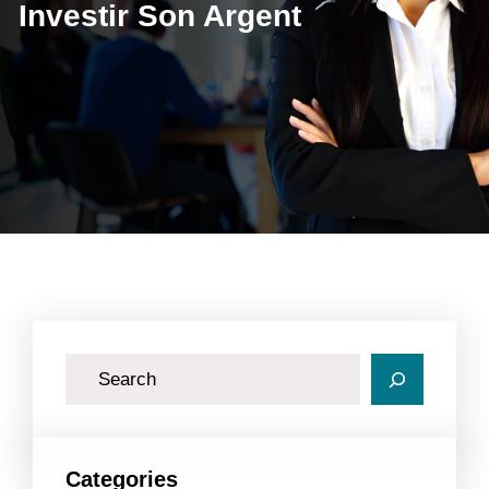
Investir Son Argent
R
e
c
h
Categories