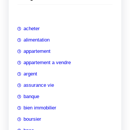
e
r
c
h
acheter
e
alimentation
appartement
appartement a vendre
argent
assurance vie
banque
bien immobilier
boursier