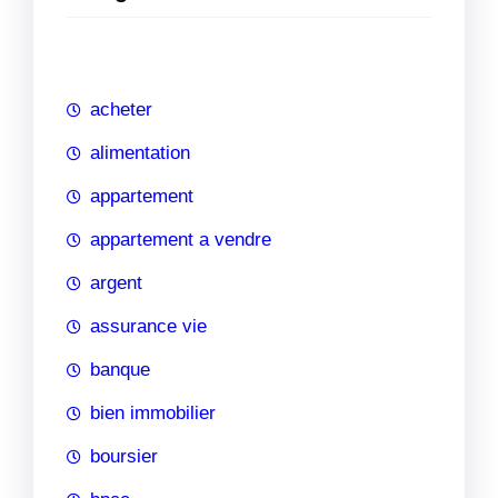
e
r
c
h
acheter
e
alimentation
appartement
appartement a vendre
argent
assurance vie
banque
bien immobilier
boursier