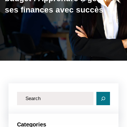
ses finances avec succès
R
e
c
h
Categories