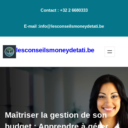
Aller
Contact : +32 2 6680333
au
contenu
E-mail :info@lesconseilsmoneydetati.be
lesconseilsmoneydetati.be
Maîtriser la gestion de son
budget : Apprendre à gérer