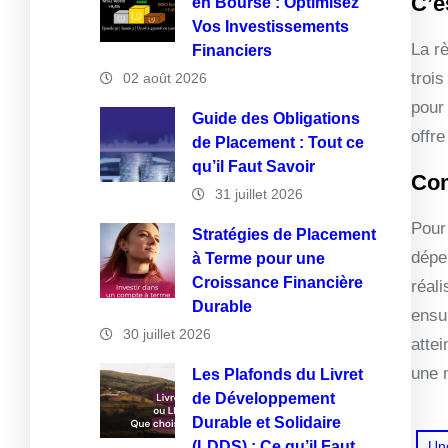
C’e
en Bourse : Optimisez
Vos Investissements
La r
Financiers
trois
02 août 2026
pour
Guide des Obligations
offre
de Placement : Tout ce
qu’il Faut Savoir
Com
31 juillet 2026
Pour
Stratégies de Placement
dépe
à Terme pour une
Croissance Financière
réal
Durable
ensui
30 juillet 2026
attei
une 
Les Plafonds du Livret
de Développement
Durable et Solidaire
(LDDS) : Ce qu’il Faut
Un