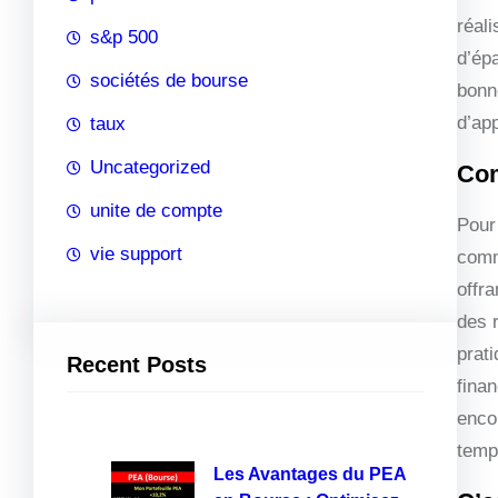
réal
s&p 500
d’épa
sociétés de bourse
bonn
d’ap
taux
Uncategorized
Com
unite de compte
Pour
vie support
comm
offr
des r
prati
Recent Posts
finan
enco
temp
Les Avantages du PEA