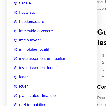
vos f
fiscale
aveni
fiscaliste
hebdomadaire
Gu
immeuble a vendre
immo invest
le
immobilier locatif
investissement immobilier
investissement locatif
loger
louer
Com
planificateur financier
Pour
pret immobilier
ses d