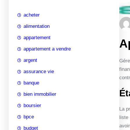
c
h
acheter
e
alimentation
appartement
A
appartement a vendre
argent
Gére
fina
assurance vie
cont
banque
Ét
bien immobilier
boursier
La p
bpce
list
avoir
budget