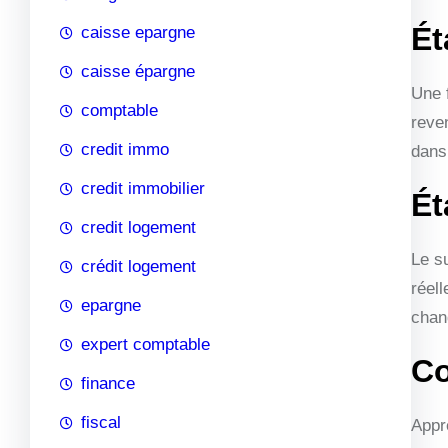
Ét
caisse epargne
caisse épargne
Une 
comptable
reven
credit immo
dans 
credit immobilier
Ét
credit logement
Le s
crédit logement
réell
epargne
chan
expert comptable
Co
finance
fiscal
Appr