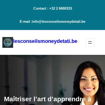
Aller
Contact : +32 2 6680333
au
contenu
E-mail :info@lesconseilsmoneydetati.be
lesconseilsmoneydetati.be
Maîtriser l’art d’apprendre à