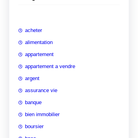
e
r
c
h
acheter
e
alimentation
appartement
appartement a vendre
argent
assurance vie
banque
bien immobilier
boursier