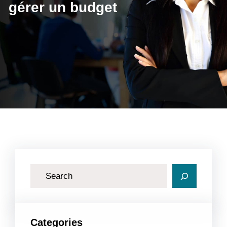
gérer un budget
R
e
c
h
Categories