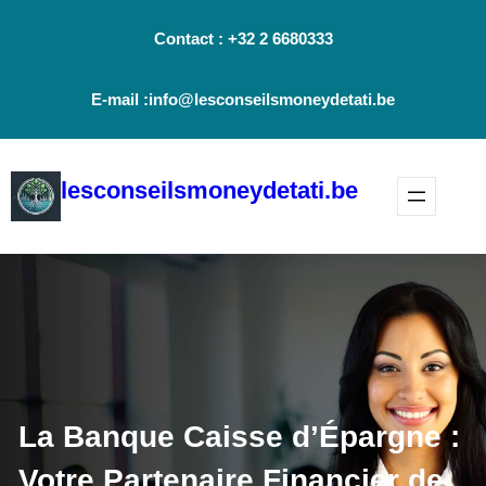
Aller
Contact : +32 2 6680333
au
contenu
E-mail :info@lesconseilsmoneydetati.be
lesconseilsmoneydetati.be
La Banque Caisse d’Épargne :
Votre Partenaire Financier de