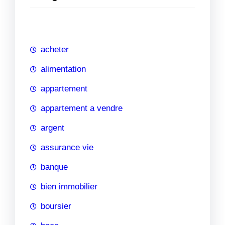
e
r
c
h
acheter
e
alimentation
appartement
appartement a vendre
argent
assurance vie
banque
bien immobilier
boursier