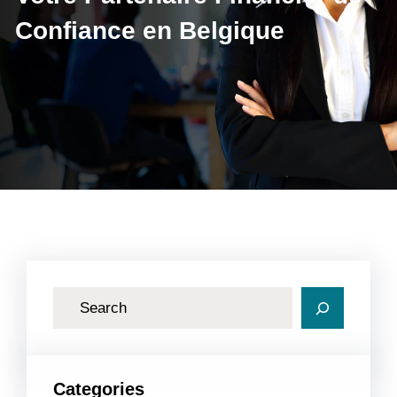
Confiance en Belgique
R
e
c
h
Categories