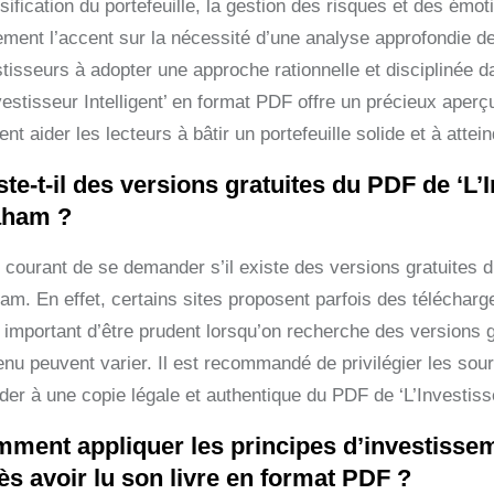
rsification du portefeuille, la gestion des risques et des ém
ement l’accent sur la nécessité d’une analyse approfondie de
stisseurs à adopter une approche rationnelle et disciplinée d
nvestisseur Intelligent’ en format PDF offre un précieux aper
nt aider les lecteurs à bâtir un portefeuille solide et à attei
ste-t-il des versions gratuites du PDF de ‘L’
aham ?
t courant de se demander s’il existe des versions gratuites d
am. En effet, certains sites proposent parfois des téléchar
t important d’être prudent lorsqu’on recherche des versions gra
enu peuvent varier. Il est recommandé de privilégier les sour
er à une copie légale et authentique du PDF de ‘L’Investisseu
ment appliquer les principes d’investisse
ès avoir lu son livre en format PDF ?