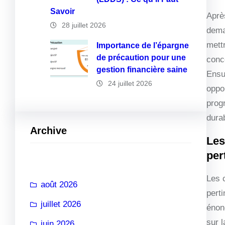
Savoir
Aprè
28 juillet 2026
dema
mett
Importance de l’épargne
de précaution pour une
conc
gestion financière saine
Ensu
24 juillet 2026
oppor
prog
dura
Archive
Les
per
Les 
août 2026
perti
juillet 2026
énon
sur l
juin 2026