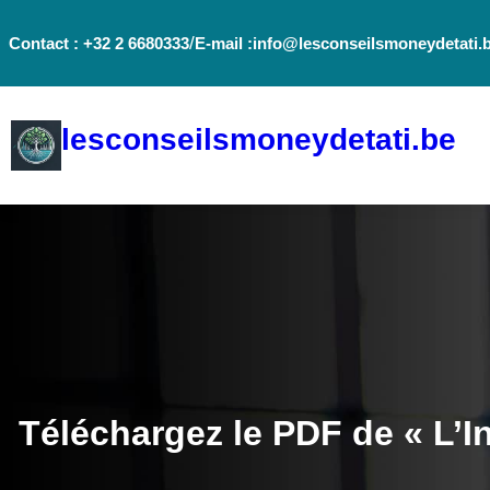
Aller
/
Contact : +32 2 6680333
E-mail :info@lesconseilsmoneydetati.
au
contenu
lesconseilsmoneydetati.be
Téléchargez le PDF de « L’I