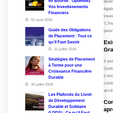
en Bourse : Optimisez
dive
Vos Investissements
égal
Financiers
inve
02 août 2026
‘L’I
Guide des Obligations
peuve
de Placement : Tout ce
Exi
qu’il Faut Savoir
Gr
31 juillet 2026
Stratégies de Placement
Il es
à Terme pour une
Grah
Croissance Financière
il es
Durable
cont
30 juillet 2026
accéd
Les Plafonds du Livret
de Développement
Com
Durable et Solidaire
apr
(LDDS) : Ce qu’il Faut