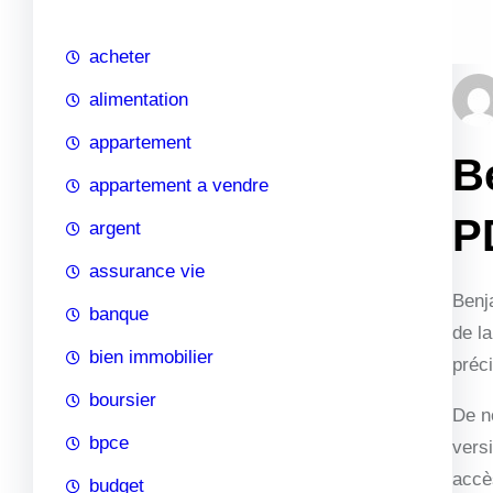
c
h
acheter
e
alimentation
appartement
B
appartement a vendre
P
argent
assurance vie
Benj
banque
de la
bien immobilier
préci
boursier
De n
bpce
vers
accès
budget