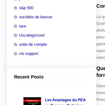
Com
s&p 500
La q
sociétés de bourse
Grah
taux
d’inf
Uncategorized
pouv
part
unite de compte
sour
vie support
inte
Que
for
Recent Posts
Dans 
inve
finan
Les Avantages du PEA