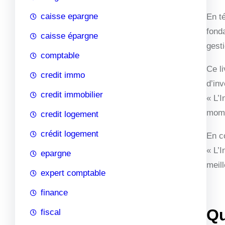
caisse epargne
En t
fonda
caisse épargne
gest
comptable
Ce l
credit immo
d’in
credit immobilier
« L’I
mome
credit logement
crédit logement
En c
« L’
epargne
meil
expert comptable
finance
Qu
fiscal