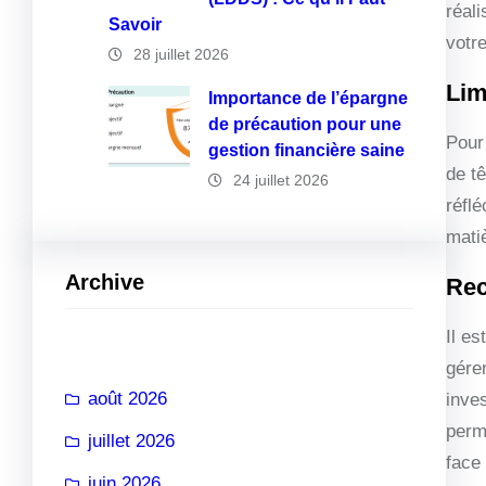
réal
Savoir
votre
28 juillet 2026
Lim
Importance de l’épargne
de précaution pour une
Pour 
gestion financière saine
de t
24 juillet 2026
réflé
mati
Archive
Rec
Il e
gére
août 2026
inves
perm
juillet 2026
face
juin 2026