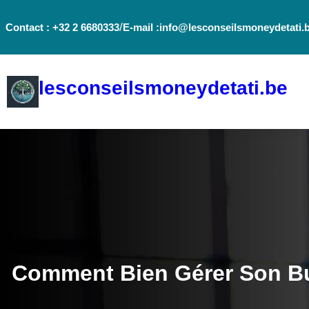
Aller
/
Contact : +32 2 6680333
E-mail :info@lesconseilsmoneydetati.
au
contenu
lesconseilsmoneydetati.be
Comment Bien Gérer Son Bu