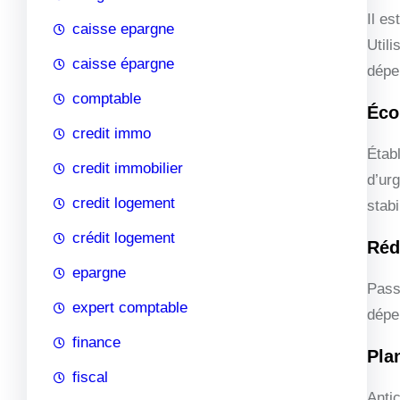
Il e
caisse epargne
Util
caisse épargne
dépe
comptable
Éco
credit immo
Étab
credit immobilier
d’urg
credit logement
stabi
crédit logement
Réd
epargne
Pass
expert comptable
dépe
finance
Pla
fiscal
Anti