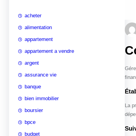
c
h
acheter
e
alimentation
appartement
C
appartement a vendre
argent
Gére
assurance vie
fina
banque
Éta
bien immobilier
La p
boursier
dépe
bpce
Sui
budget