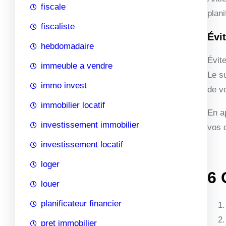
fiscale
plan
fiscaliste
Évi
hebdomadaire
Évit
immeuble a vendre
Le s
immo invest
de v
immobilier locatif
En a
investissement immobilier
vos o
investissement locatif
loger
6 
louer
planificateur financier
pret immobilier