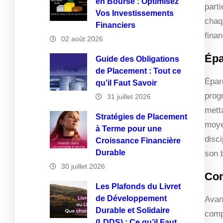
en Bourse : Optimisez
part
Vos Investissements
chaq
Financiers
finan
02 août 2026
Épa
Guide des Obligations
de Placement : Tout ce
Épar
qu’il Faut Savoir
prog
31 juillet 2026
metta
Stratégies de Placement
moye
à Terme pour une
disci
Croissance Financière
Durable
son 
30 juillet 2026
Com
Les Plafonds du Livret
de Développement
Avant
Durable et Solidaire
comp
(LDDS) : Ce qu’il Faut