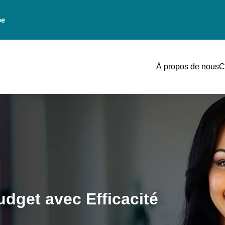
be
À propos de nous
C
dget avec Efficacité