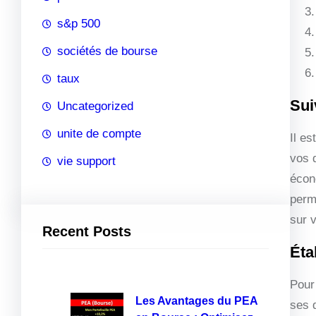
s&p 500
sociétés de bourse
taux
Sui
Uncategorized
unite de compte
Il es
vos 
vie support
écon
perme
sur 
Recent Posts
Éta
Pour 
Les Avantages du PEA
ses 