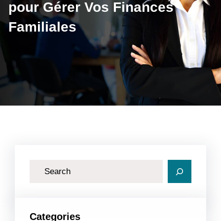
pour Gérer Vos Finances
Familiales
R
e
c
h
Categories