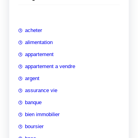
e
r
c
h
acheter
e
alimentation
appartement
appartement a vendre
argent
assurance vie
banque
bien immobilier
boursier