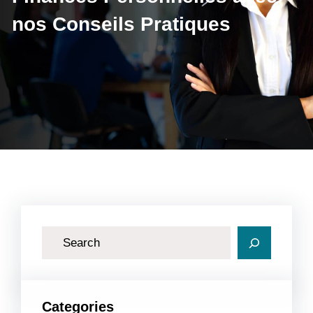
nos Conseils Pratiques
R
e
c
h
Categories