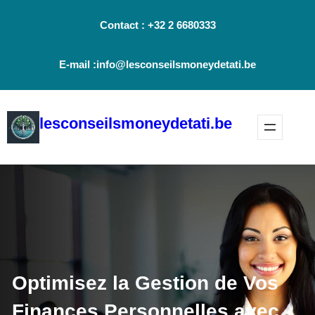
Aller
Contact : +32 2 6680333
au
contenu
E-mail :info@lesconseilsmoneydetati.be
lesconseilsmoneydetati.be
Optimisez la Gestion de Vos
Finances Personnelles avec