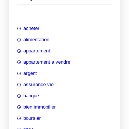
e
r
c
h
acheter
e
alimentation
appartement
appartement a vendre
argent
assurance vie
banque
bien immobilier
boursier