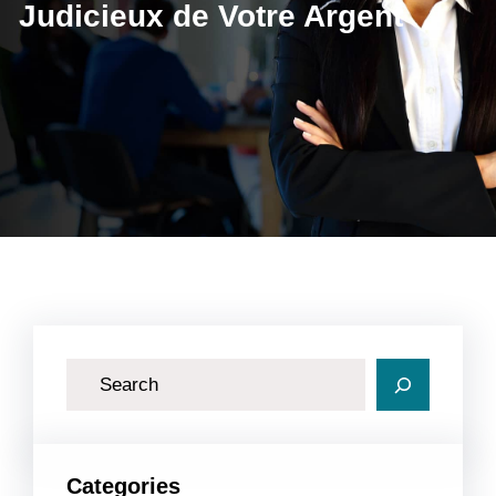
Judicieux de Votre Argent
R
e
c
h
Categories