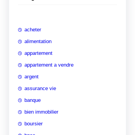
e
r
c
h
acheter
e
alimentation
appartement
appartement a vendre
argent
assurance vie
banque
bien immobilier
boursier