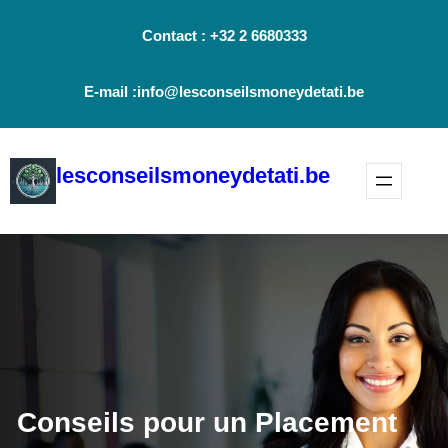
Aller
Contact : +32 2 6680333
au
contenu
E-mail :info@lesconseilsmoneydetati.be
lesconseilsmoneydetati.be
Conseils pour un Placement