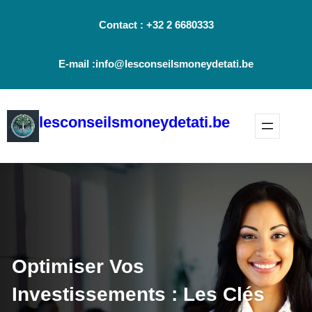
Aller
Contact : +32 2 6680333
au
contenu
E-mail :info@lesconseilsmoneydetati.be
lesconseilsmoneydetati.be
Optimiser Vos
Investissements : Les Clés