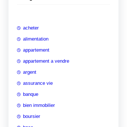
e
r
c
h
acheter
e
alimentation
appartement
appartement a vendre
argent
assurance vie
banque
bien immobilier
boursier