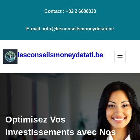
Aller
Contact : +32 2 6680333
au
contenu
E-mail :info@lesconseilsmoneydetati.be
lesconseilsmoneydetati.be
Optimisez Vos
Investissements avec Nos