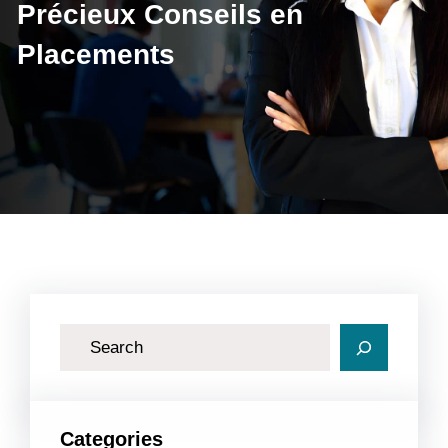
Précieux Conseils en
Placements
R
e
c
h
Categories