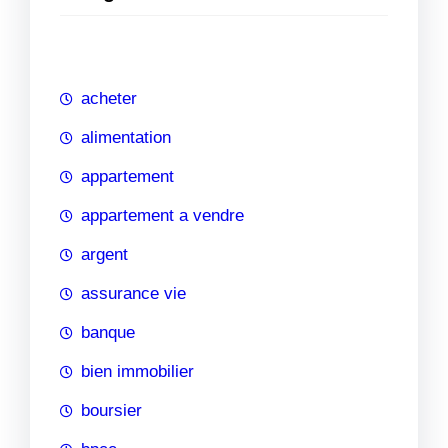
e
r
c
h
acheter
e
alimentation
appartement
appartement a vendre
argent
assurance vie
banque
bien immobilier
boursier