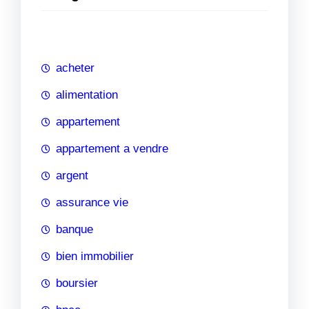
e
r
c
h
acheter
e
alimentation
appartement
appartement a vendre
argent
assurance vie
banque
bien immobilier
boursier