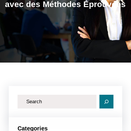
avec des Méthodes Éprouvées
R
e
c
h
Categories