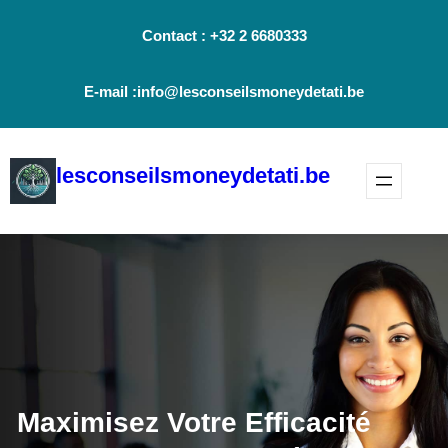
Aller
Contact : +32 2 6680333
au
contenu
E-mail :info@lesconseilsmoneydetati.be
lesconseilsmoneydetati.be
Maximisez Votre Efficacité