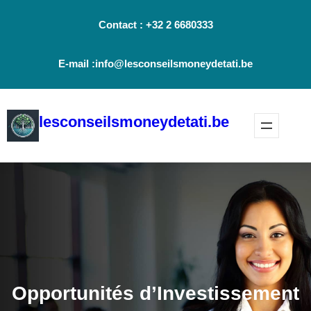
Aller
Contact : +32 2 6680333
au
contenu
E-mail :info@lesconseilsmoneydetati.be
lesconseilsmoneydetati.be
Opportunités d’Investissement