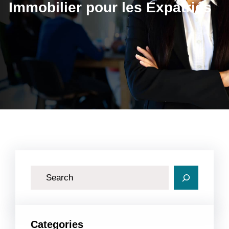
Immobilier pour les Expatriés
R
e
c
h
Categories