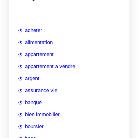
e
r
c
h
acheter
e
alimentation
appartement
appartement a vendre
argent
assurance vie
banque
bien immobilier
boursier