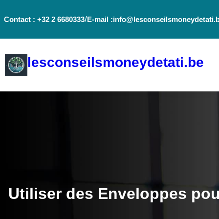
Aller
/
Contact : +32 2 6680333
E-mail :info@lesconseilsmoneydetati.
au
contenu
lesconseilsmoneydetati.be
Utiliser des Enveloppes po