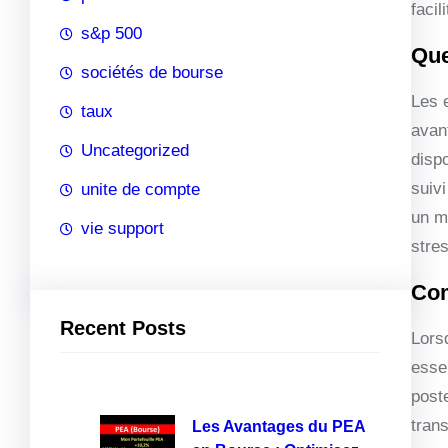
faci
s&p 500
Que
sociétés de bourse
Les 
taux
avan
Uncategorized
disp
suivi
unite de compte
un m
vie support
stres
Com
Recent Posts
Lors
esse
post
trans
Les Avantages du PEA