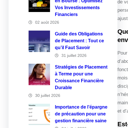
en Bourse : Optimisez
de v
Vos Investissements
pers
Financiers
ajust
02 août 2026
Que
Guide des Obligations
env
de Placement : Tout ce
qu’il Faut Savoir
Pour
31 juillet 2026
d’abo
Stratégies de Placement
fonc
à Terme pour une
mois
Croissance Financière
disci
Durable
n’hés
30 juillet 2026
main
Importance de l’épargne
et d’
de précaution pour une
gestion financière saine
Est