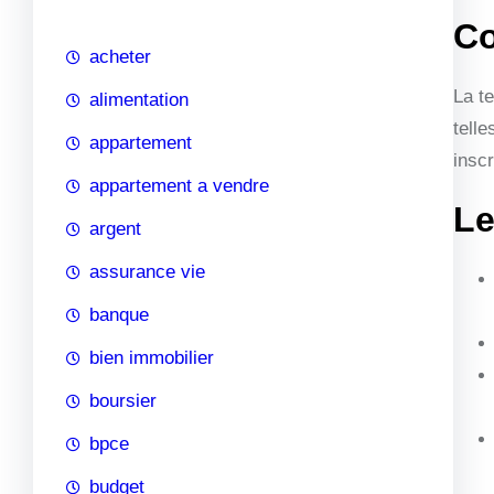
c
Co
h
acheter
e
La t
alimentation
telle
appartement
insc
appartement a vendre
Le
argent
assurance vie
banque
bien immobilier
boursier
bpce
budget