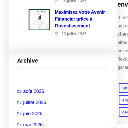
24 juillet 2026
env
Maximisez Votre Avenir
Il e
Financier grâce à
néce
l’Investissement
23 juillet 2026
chan
allo
perme
flexi
Archive
garan
Un
août 2026
ar
juillet 2026
gé
juin 2026
mai 2026