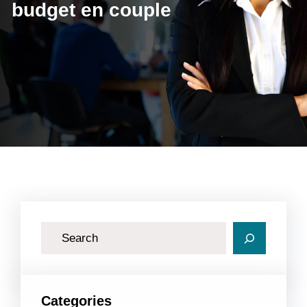
budget en couple
R
e
c
h
Categories