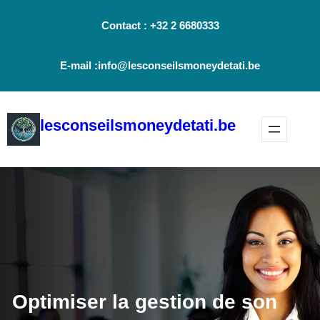
Aller
Contact : +32 2 6680333
au
contenu
E-mail :info@lesconseilsmoneydetati.be
lesconseilsmoneydetati.be
Optimiser la gestion de son