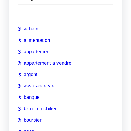
e
r
c
h
acheter
e
alimentation
appartement
appartement a vendre
argent
assurance vie
banque
bien immobilier
boursier