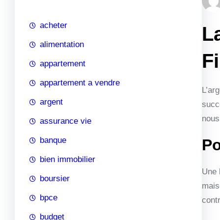
c
h
acheter
L
e
alimentation
F
appartement
appartement a vendre
L’arg
argent
succè
nous
assurance vie
banque
Po
bien immobilier
Une b
boursier
mais
bpce
cont
budget