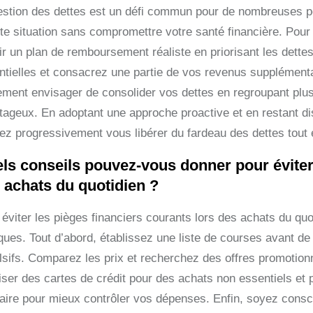
estion des dettes est un défi commun pour de nombreuses per
tte situation sans compromettre votre santé financière. Po
lir un plan de remboursement réaliste en priorisant les dett
ntielles et consacrez une partie de vos revenus supplémen
ement envisager de consolider vos dettes en regroupant plusi
tageux. En adoptant une approche proactive et en restant d
ez progressivement vous libérer du fardeau des dettes tout en
ls conseils pouvez-vous donner pour éviter 
 achats du quotidien ?
éviter les pièges financiers courants lors des achats du quot
iques. Tout d’abord, établissez une liste de courses avant de
lsifs. Comparez les prix et recherchez des offres promotion
liser des cartes de crédit pour des achats non essentiels et
aire pour mieux contrôler vos dépenses. Enfin, soyez consc