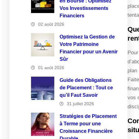
en Bourse : Optimisez
place
Vos Investissements
tent
Financiers
02 août 2026
Que
Optimisez la Gestion de
ren
Votre Patrimoine
Financier pour un Avenir
Pour 
Sûr
d’ab
01 août 2026
plan
Fait
Guide des Obligations
de Placement : Tout ce
fina
qu’il Faut Savoir
vos 
31 juillet 2026
disc
Stratégies de Placement
Com
à Terme pour une
sit
Croissance Financière
Durable