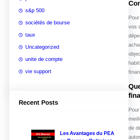
Com
s&p 500
Pour
sociétés de bourse
vos 
taux
dépen
acha
Uncategorized
objec
unite de compte
habi
vie support
finan
Que
fin
Recent Posts
Pour 
meil
de d
Les Avantages du PEA
auto