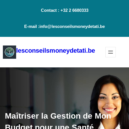
Aller
Contact : +32 2 6680333
au
contenu
E-mail :info@lesconseilsmoneydetati.be
lesconseilsmoneydetati.be
Maîtriser la Gestion de Mon
Budget pour une Santé