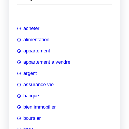
e
r
c
h
acheter
e
alimentation
appartement
appartement a vendre
argent
assurance vie
banque
bien immobilier
boursier