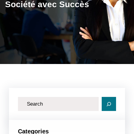
Société avec Succès
R
e
c
h
Categories