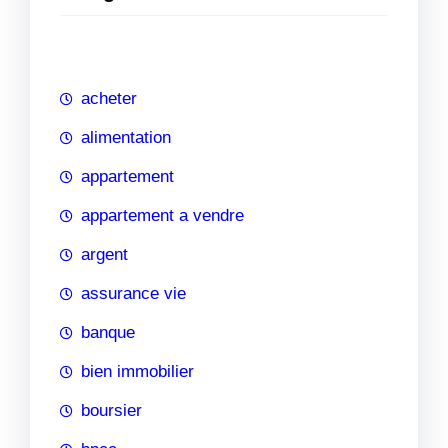
e
r
c
h
acheter
e
alimentation
appartement
appartement a vendre
argent
assurance vie
banque
bien immobilier
boursier