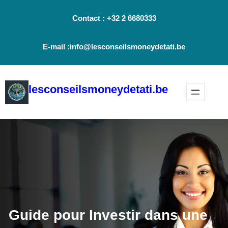
Aller
Contact : +32 2 6680333
au
contenu
E-mail :info@lesconseilsmoneydetati.be
lesconseilsmoneydetati.be
Guide pour Investir dans une