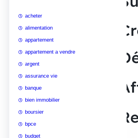
c
h
acheter
e
alimentation
appartement
appartement a vendre
argent
assurance vie
banque
bien immobilier
boursier
bpce
budget