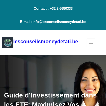
Aller
Contact : +32 2 6680333
au
contenu
E-mail :info@lesconseilsmoneydetati.be
lesconseilsmoneydetati.be
Guide d’Investissement dans
les ETF: Maximisez Vos