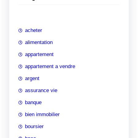
e
r
c
h
acheter
e
alimentation
appartement
appartement a vendre
argent
assurance vie
banque
bien immobilier
boursier