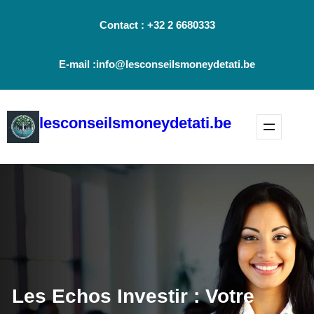
Aller
Contact : +32 2 6680333
au
contenu
E-mail :info@lesconseilsmoneydetati.be
lesconseilsmoneydetati.be
Les Echos Investir : Votre