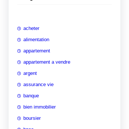
e
r
c
h
acheter
e
alimentation
appartement
appartement a vendre
argent
assurance vie
banque
bien immobilier
boursier