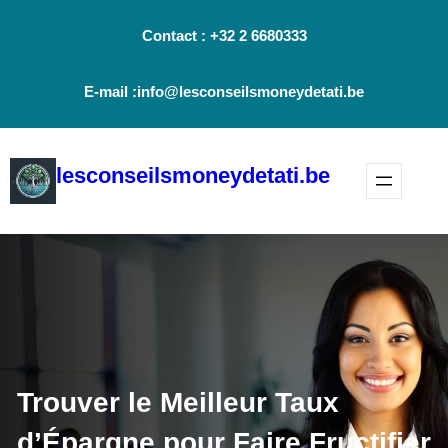
Aller
Contact : +32 2 6680333
au
contenu
E-mail :info@lesconseilsmoneydetati.be
lesconseilsmoneydetati.be
Trouver le Meilleur Taux
d’Épargne pour Faire Fructifier