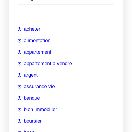
e
r
c
h
acheter
e
alimentation
appartement
appartement a vendre
argent
assurance vie
banque
bien immobilier
boursier