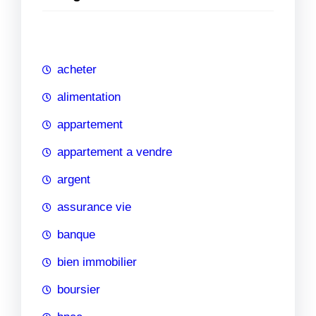
e
r
c
h
acheter
e
alimentation
appartement
appartement a vendre
argent
assurance vie
banque
bien immobilier
boursier