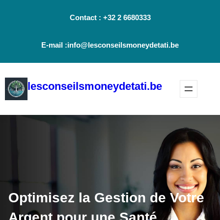
Aller
Contact : +32 2 6680333
au
contenu
E-mail :info@lesconseilsmoneydetati.be
lesconseilsmoneydetati.be
Optimisez la Gestion de Votre
Argent pour une Santé