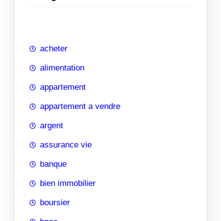
e
r
c
h
acheter
e
alimentation
appartement
appartement a vendre
argent
assurance vie
banque
bien immobilier
boursier