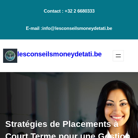
Aller
Contact : +32 2 6680333
au
contenu
E-mail :info@lesconseilsmoneydetati.be
lesconseilsmoneydetati.be
Stratégies de Placements à
Court Terme pour une Gestion