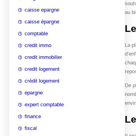
souha
caisse epargne
au b
caisse épargne
Le
comptable
La pl
credit immo
d’en
credit immobilier
chaq
credit logement
repo
crédit logement
De pl
epargne
nombr
envir
expert comptable
finance
Le
fiscal
Il ex