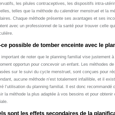
rvatifs, les pilules contraceptives, les dispositifs intra-uté
relles, telles que la méthode du calendrier menstruel et la 
laires. Chaque méthode présente ses avantages et ses inconv
tent avec un professionnel de la santé pour trouver celle qui
culière.
-ce possible de tomber enceinte avec le plan
t important de noter que le planning familial vise justement à 
oment opportun pour concevoir un enfant. Les méthodes de pla
asées sur le suivi du cycle menstruel, sont conçues pour ré
dant, aucune méthode n’est totalement infaillible, et il exi
é l’utilisation du planning familial. Il est donc recommandé
sir la méthode la plus adaptée à vos besoins et pour obtenir 
iale.
ls sont les effets secondaires de la planifica