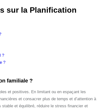
sur la Planification
?
l ?
le ?
on familiale ?
ples et positives. En limitant ou en espaçant les
nancières et consacrer plus de temps et d’attention à
table et équilibré, réduire le stress financier et