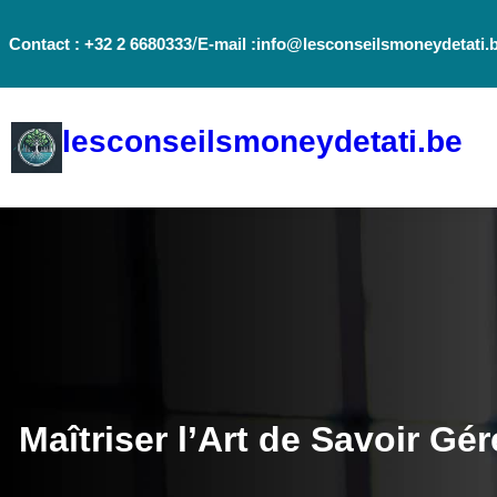
Aller
/
Contact : +32 2 6680333
E-mail :info@lesconseilsmoneydetati.
au
contenu
lesconseilsmoneydetati.be
Maîtriser l’Art de Savoir Gé