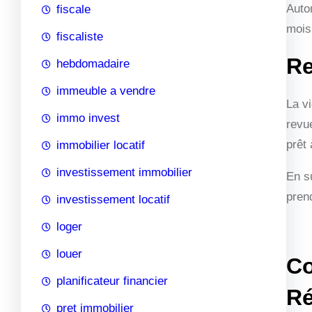
Auto
fiscale
mois
fiscaliste
Re
hebdomadaire
immeuble a vendre
La v
immo invest
revu
prêt 
immobilier locatif
investissement immobilier
En s
prend
investissement locatif
loger
louer
Co
planificateur financier
Ré
pret immobilier