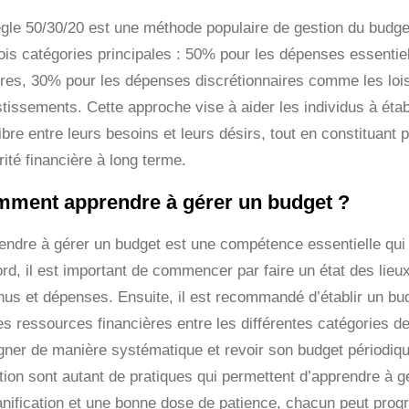
ègle 50/30/20 est une méthode populaire de gestion du budg
ois catégories principales : 50% pour les dépenses essentiell
ures, 30% pour les dépenses discrétionnaires comme les loisir
tissements. Cette approche vise à aider les individus à établ
libre entre leurs besoins et leurs désirs, tout en constituan
ité financière à long terme.
ment apprendre à gérer un budget ?
endre à gérer un budget est une compétence essentielle qui 
ord, il est important de commencer par faire un état des lie
nus et dépenses. Ensuite, il est recommandé d’établir un budg
es ressources financières entre les différentes catégories 
gner de manière systématique et revoir son budget périodiq
ation sont autant de pratiques qui permettent d’apprendre à g
lanification et une bonne dose de patience, chacun peut prog