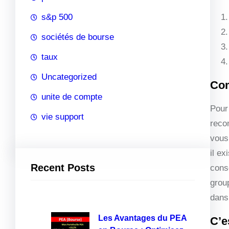
s&p 500
sociétés de bourse
taux
Uncategorized
Com
unite de compte
Pour 
vie support
reco
vous 
il ex
Recent Posts
cons
grou
dans
Les Avantages du PEA
C’e