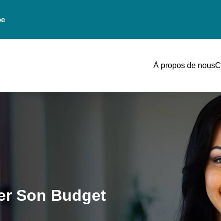
be
À propos de nous
C
rer Son Budget