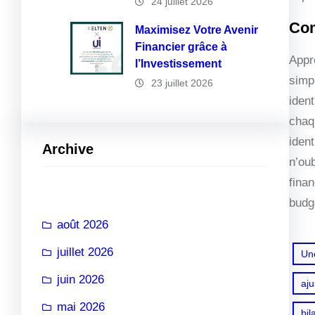
24 juillet 2026
Com
Maximisez Votre Avenir
Financier grâce à
Appr
l’Investissement
simp
23 juillet 2026
iden
chaq
iden
Archive
n’ou
finan
budge
août 2026
juillet 2026
Un
juin 2026
aj
mai 2026
bil