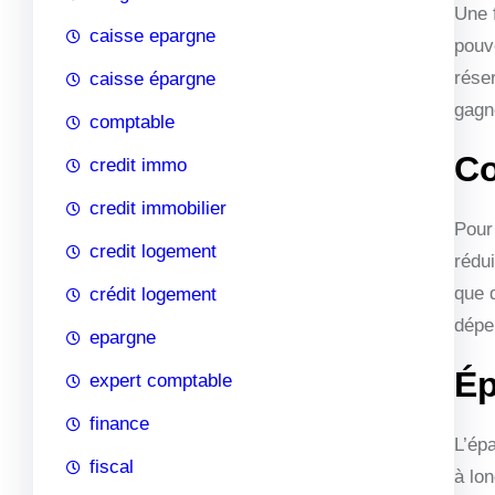
Une 
caisse epargne
pouve
rése
caisse épargne
gagn
comptable
Co
credit immo
credit immobilier
Pour
credit logement
rédu
que 
crédit logement
dépe
epargne
Ép
expert comptable
finance
L’ép
fiscal
à lon