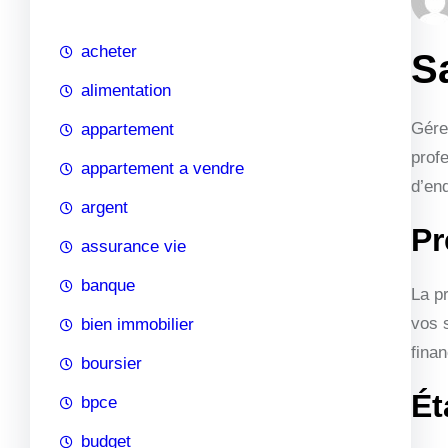
c
h
acheter
S
e
alimentation
Gére
appartement
profe
appartement a vendre
d’end
argent
Pr
assurance vie
banque
La pr
vos 
bien immobilier
fina
boursier
Ét
bpce
budget