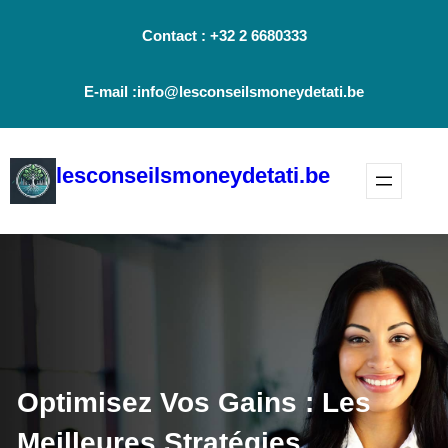
Aller
Contact : +32 2 6680333
au
contenu
E-mail :info@lesconseilsmoneydetati.be
lesconseilsmoneydetati.be
Optimisez Vos Gains : Les
Meilleures Stratégies