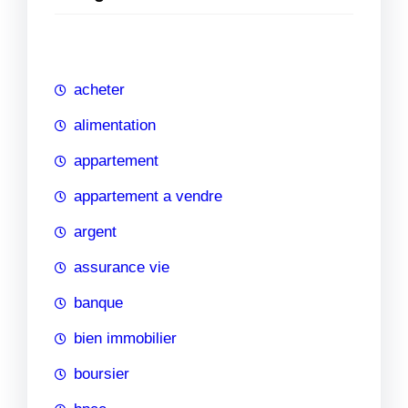
e
r
c
h
acheter
e
alimentation
appartement
appartement a vendre
argent
assurance vie
banque
bien immobilier
boursier