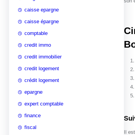
son 
caisse epargne
caisse épargne
Ci
comptable
Bo
credit immo
credit immobilier
credit logement
crédit logement
epargne
expert comptable
finance
Sui
fiscal
Il e