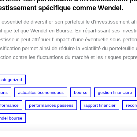
estissement spécifique comme Wendel.
t essentiel de diversifier son portefeuille d’investissement a
ifique tel que Wendel en Bourse. En répartissant ses investi
vestisseur peut atténuer l’impact d’une éventuelle sous-per
sification permet ainsi de réduire la volatilité du portefeuill
ection contre les fluctuations du marché et les risques propr
categorized
ions
actualités économiques
bourse
gestion financière
rformance
performances passées
rapport financier
recom
ndel bourse