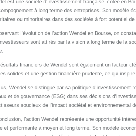
el est une société d’investissement française, cotée en Bour
compagnement à long terme des entreprises. Son modèle écon
itaires ou minoritaires dans des sociétés à fort potentiel de
bservant l’évolution de l’action Wendel en Bourse, on consta
nvestisseurs sont attirés par la vision à long terme de la soc
e.
résultats financiers de Wendel sont également un facteur clé 
res solides et une gestion financière prudente, ce qui inspir
lus, Wendel se distingue par sa politique d’investissement 
aux et de gouvernance (ESG) dans ses décisions d’investiss
stisseurs soucieux de l’impact sociétal et environnemental de
onclusion, l’action Wendel représente une opportunité intére
le et performante à moyen et long terme. Son modèle économi