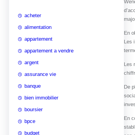
Wend
c
d’ac
h
acheter
major
e
alimentation
En o
appartement
Les i
term
appartement a vendre
argent
Les 
chiff
assurance vie
banque
De p
soci
bien immobilier
inve
boursier
En c
bpce
stab
budget