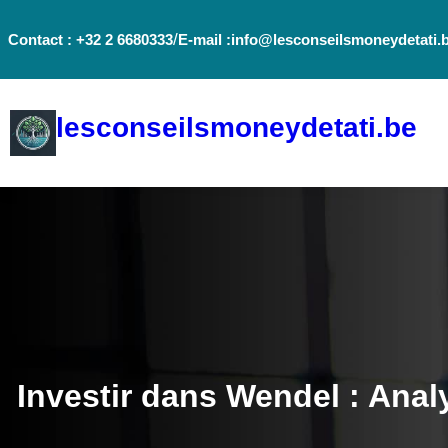
Aller
/
Contact : +32 2 6680333
E-mail :info@lesconseilsmoneydetati.
au
contenu
lesconseilsmoneydetati.be
Investir dans Wendel : Anal