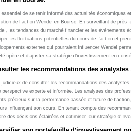
t essentiel de se tenir informé des actualités économiques e
lution de l’action Wendel en Bourse. En surveillant de près l
el, les tendances du marché financier et les événements é
iper les fluctuations potentielles du cours de l’action et pr
loppements externes qui pourraient influencer Wendel perme
été opère et d’ajuster sa stratégie d’investissement en cons
sulter les recommandations des analystes s
st judicieux de consulter les recommandations des analystes 
e perspective experte et informée. Les analyses des professi
ghts précieux sur la performance passée et future de l’action
eurs influençant son cours. En tenant compte des recommand
dre des décisions éclairées et optimiser leur stratégie d’in
ersifier son portefeuille d’investissement pou