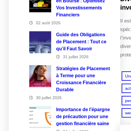
en Bourse : Optimisez
inv
Vos Investissements
Financiers
Il es
02 août 2026
spéc
Guide des Obligations
l’in
de Placement : Tout ce
diver
qu’il Faut Savoir
prot
31 juillet 2026
Stratégies de Placement
à Terme pour une
Un
Croissance Financière
act
Durable
30 juillet 2026
pe
Importance de l’épargne
we
de précaution pour une
gestion financière saine