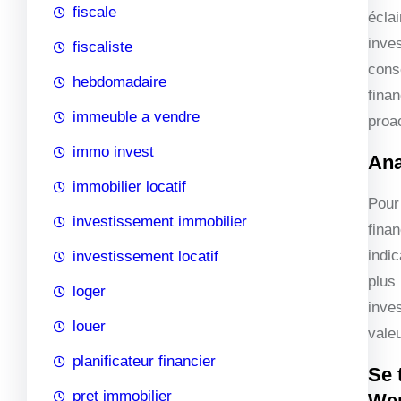
fiscale
éclai
inves
fiscaliste
cons
hebdomadaire
finan
immeuble a vendre
proac
immo invest
Ana
immobilier locatif
Pour 
investissement immobilier
fina
indi
investissement locatif
plus 
loger
inve
louer
vale
planificateur financier
Se 
pret immobilier
Wen