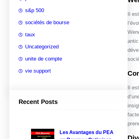
s&p 500
Il es
sociétés de bourse
l’évo
Wend
taux
antic
Uncategorized
déve
unite de compte
soci
vie support
Con
Il e
d’un
Recent Posts
insi
fact
pren
Les Avantages du PEA
Div