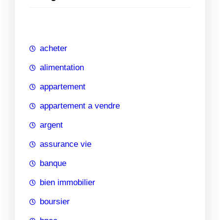
e
r
c
h
acheter
e
alimentation
appartement
appartement a vendre
argent
assurance vie
banque
bien immobilier
boursier