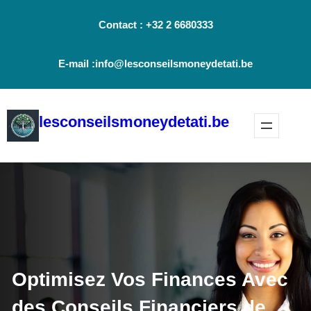
Aller
Contact : +32 2 6680333
au
contenu
E-mail :info@lesconseilsmoneydetati.be
lesconseilsmoneydetati.be
Optimisez Vos Finances Avec
des Conseils Financiers de