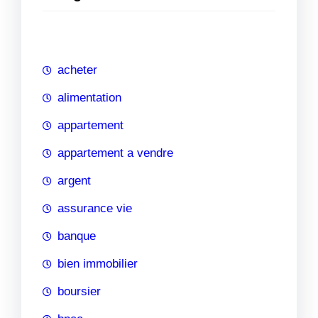
e
r
c
h
acheter
e
alimentation
appartement
appartement a vendre
argent
assurance vie
banque
bien immobilier
boursier