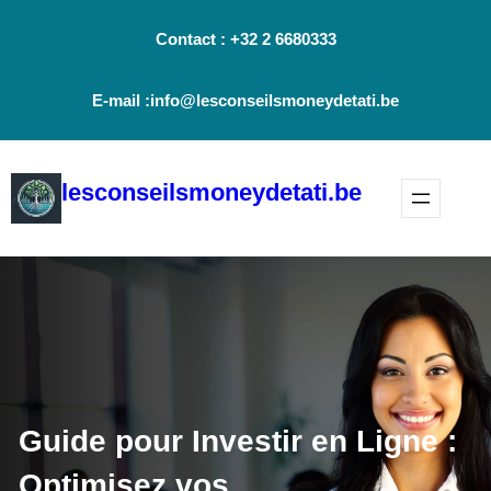
Aller
Contact : +32 2 6680333
au
contenu
E-mail :info@lesconseilsmoneydetati.be
lesconseilsmoneydetati.be
Guide pour Investir en Ligne :
Optimisez vos